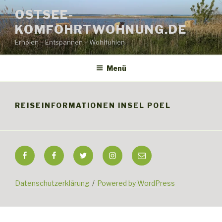
Zum
OSTSEE-
Inhalt
KOMFOHRTWOHNUNG.DE
springen
Erholen – Entspannen – Wohlfühlen
Menü
REISEINFORMATIONEN INSEL POEL
Fanpage
Fanpage
Twitter
Instagram
EMail
„Residenz
„Sommerbrise“
Niendorf“
Datenschutzerklärung
Powered by WordPress